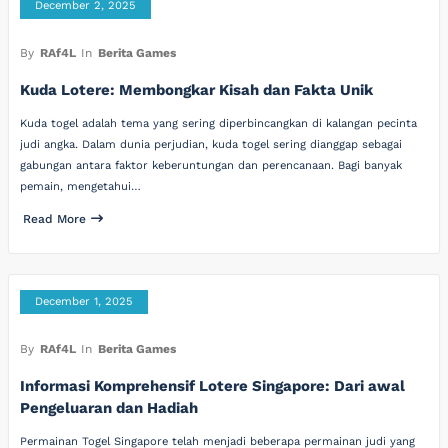
December 2, 2025
By
RAf4L
In
Berita Games
Kuda Lotere: Membongkar Kisah dan Fakta Unik
Kuda togel adalah tema yang sering diperbincangkan di kalangan pecinta
judi angka. Dalam dunia perjudian, kuda togel sering dianggap sebagai
gabungan antara faktor keberuntungan dan perencanaan. Bagi banyak
pemain, mengetahui…
Read More
December 1, 2025
By
RAf4L
In
Berita Games
Informasi Komprehensif Lotere Singapore: Dari awal
Pengeluaran dan Hadiah
Permainan Togel Singapore telah menjadi beberapa permainan judi yang