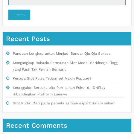
Search
Recent Posts
Panduan Lengkap untuk Menjadi Bandar Qiu Qiu Sukses
Mengungkap Rahasia Permainan Slot Modal Berkinerja Tinggi
yang Pasti Tak Pernah Berhasil
Kenapa Slot Pulsa Telkomsel Makin Populer?
Keunggulan Bersuka cita Permainan Poker di IDNPlay
dibandingkan Platform Lainnya
Slot Kuda: Dari pada pemula sampai expert dalam sehari
Recent Comments