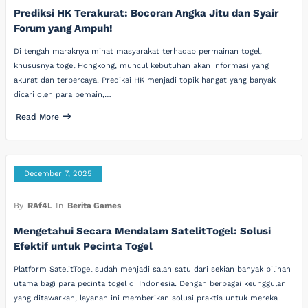
Prediksi HK Terakurat: Bocoran Angka Jitu dan Syair
Forum yang Ampuh!
Di tengah maraknya minat masyarakat terhadap permainan togel,
khususnya togel Hongkong, muncul kebutuhan akan informasi yang
akurat dan terpercaya. Prediksi HK menjadi topik hangat yang banyak
dicari oleh para pemain,…
Read More
December 7, 2025
By
RAf4L
In
Berita Games
Mengetahui Secara Mendalam SatelitTogel: Solusi
Efektif untuk Pecinta Togel
Platform SatelitTogel sudah menjadi salah satu dari sekian banyak pilihan
utama bagi para pecinta togel di Indonesia. Dengan berbagai keunggulan
yang ditawarkan, layanan ini memberikan solusi praktis untuk mereka