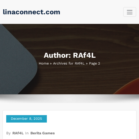
Skip
linaconnect.com
to
content
Author:
RAf4L
Home
»
Archives for RAf4L
»
Page 2
December 8, 2025
By
RAf4L
In
Berita Games