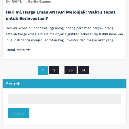
By
RAf4L
In
Berita Games
Hari Ini, Harga Emas ANTAM Melonjak: Waktu Tepat
untuk Berinvestasi?
Hari ini, emas di Indonesia lagi mengundang perhatian banyak orang
setelah harga emas ANTAM melonjak signifikan sebesar Rp 8.000 Kenaikan
ini sudah tentu menjadi sorotan bagi investor dan masyarakat yang…
Read More
Posts
1
2
…
36
pagination
Search
Search