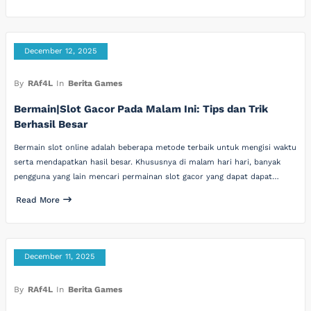
December 12, 2025
By
RAf4L
In
Berita Games
Bermain|Slot Gacor Pada Malam Ini: Tips dan Trik
Berhasil Besar
Bermain slot online adalah beberapa metode terbaik untuk mengisi waktu
serta mendapatkan hasil besar. Khususnya di malam hari hari, banyak
pengguna yang lain mencari permainan slot gacor yang dapat dapat…
Read More
December 11, 2025
By
RAf4L
In
Berita Games