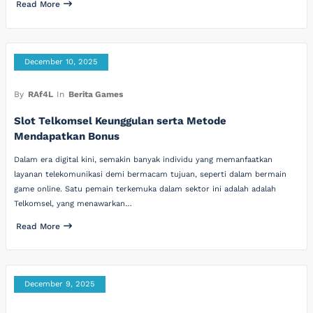
Read More
December 10, 2025
By
RAf4L
In
Berita Games
Slot Telkomsel Keunggulan serta Metode
Mendapatkan Bonus
Dalam era digital kini, semakin banyak individu yang memanfaatkan
layanan telekomunikasi demi bermacam tujuan, seperti dalam bermain
game online. Satu pemain terkemuka dalam sektor ini adalah adalah
Telkomsel, yang menawarkan…
Read More
December 9, 2025