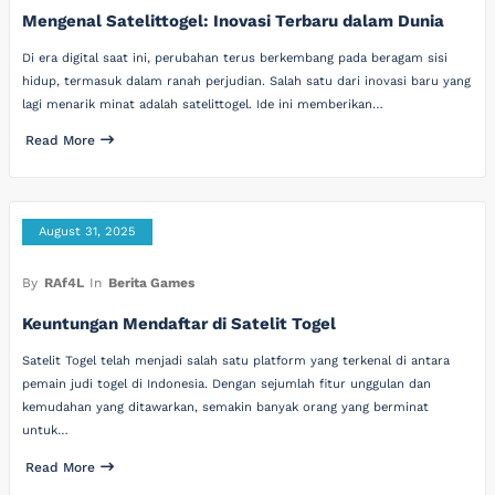
Mengenal Satelittogel: Inovasi Terbaru dalam Dunia
Di era digital saat ini, perubahan terus berkembang pada beragam sisi
hidup, termasuk dalam ranah perjudian. Salah satu dari inovasi baru yang
lagi menarik minat adalah satelittogel. Ide ini memberikan…
Read More
August 31, 2025
By
RAf4L
In
Berita Games
Keuntungan Mendaftar di Satelit Togel
Satelit Togel telah menjadi salah satu platform yang terkenal di antara
pemain judi togel di Indonesia. Dengan sejumlah fitur unggulan dan
kemudahan yang ditawarkan, semakin banyak orang yang berminat
untuk…
Read More