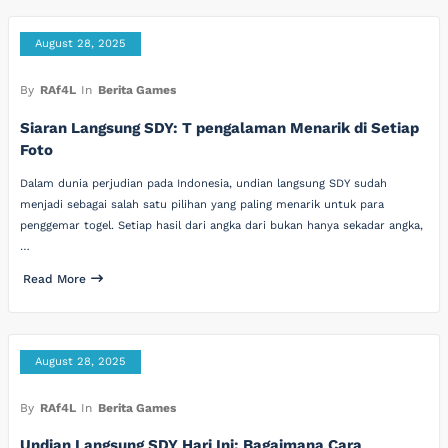
August 28, 2025
By
RAf4L
In
Berita Games
Siaran Langsung SDY: T pengalaman Menarik di Setiap
Foto
Dalam dunia perjudian pada Indonesia, undian langsung SDY sudah
menjadi sebagai salah satu pilihan yang paling menarik untuk para
penggemar togel. Setiap hasil dari angka dari bukan hanya sekadar angka,
…
Read More
August 28, 2025
By
RAf4L
In
Berita Games
Undian Langsung SDY Hari Ini: Bagaimana Cara