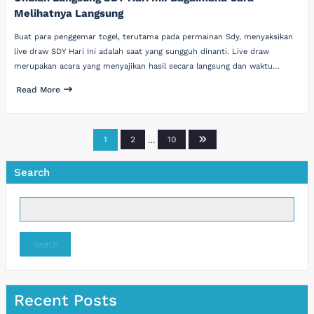
Melihatnya Langsung
Buat para penggemar togel, terutama pada permainan Sdy, menyaksikan
live draw SDY Hari Ini adalah saat yang sungguh dinanti. Live draw
merupakan acara yang menyajikan hasil secara langsung dan waktu…
Read More
Posts
1
2
…
10
pagination
Search
Search
Recent Posts