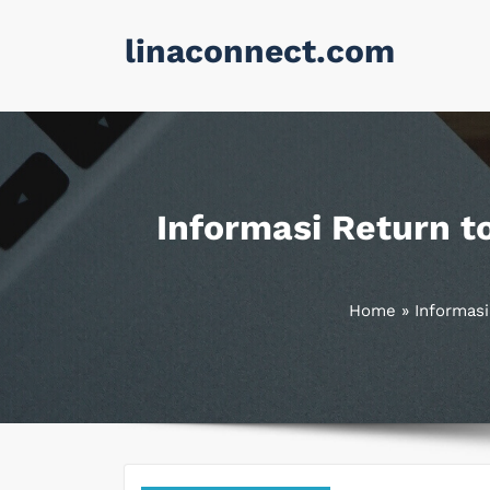
Skip
linaconnect.com
to
content
Informasi Return t
Home
»
Informasi