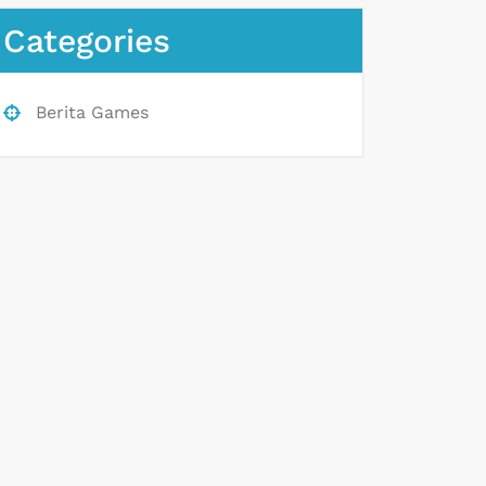
Categories
Berita Games