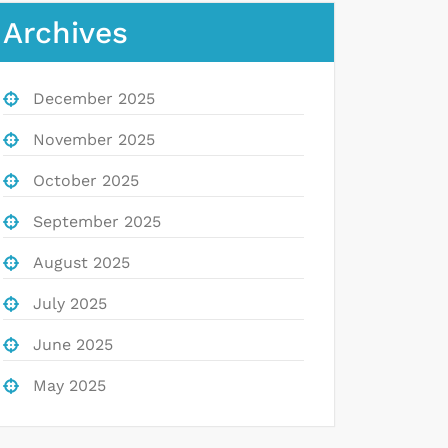
Archives
December 2025
November 2025
October 2025
September 2025
August 2025
July 2025
June 2025
May 2025