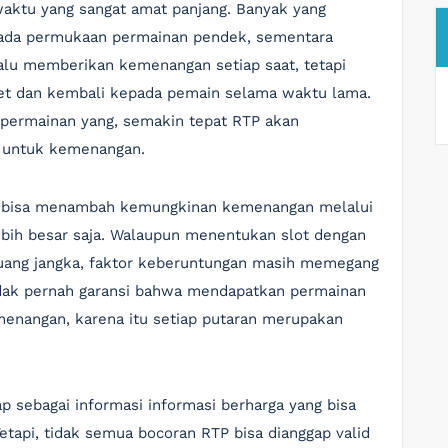
waktu yang sangat amat panjang. Banyak yang
pada permukaan permainan pendek, sementara
alu memberikan kemenangan setiap saat, tetapi
bet dan kembali kepada pemain selama waktu lama.
 permainan yang, semakin tepat RTP akan
n untuk kemenangan.
in bisa menambah kemungkinan kemenangan melalui
lebih besar saja. Walaupun menentukan slot dengan
luang jangka, faktor keberuntungan masih memegang
Tidak pernah garansi bahwa mendapatkan permainan
menangan, karena itu setiap putaran merupakan
gap sebagai informasi informasi berharga yang bisa
tapi, tidak semua bocoran RTP bisa dianggap valid