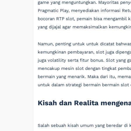
game yang menguntungkan. Mayoritas penyed
Pragmatic Play, menyediakan informasi Retur
bocoran RTP slot, pemain bisa mengambil k
yang dijajal agar memaksimalkan kemungk
Namun, penting untuk untuk dicatat bahw
kemungkinan pembayaran, slot juga dipenga
juga volatility serta fitur bonus. Slot yang 
mencakup mesin slot dengan tingkat pemba
bermain yang menarik. Maka dari itu, mema
untuk dalam strategi bermain bermain slot e
Kisah dan Realita mengen
Salah sebuah kisah umum yang beredar di 