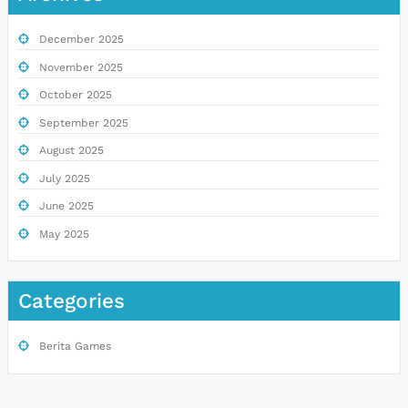
December 2025
November 2025
October 2025
September 2025
August 2025
July 2025
June 2025
May 2025
Categories
Berita Games