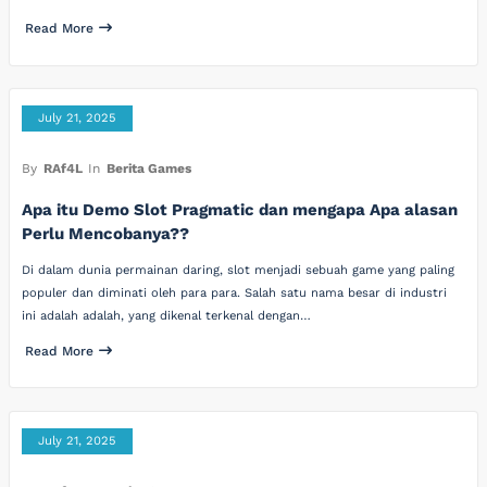
Read More
July 21, 2025
By
RAf4L
In
Berita Games
Apa itu Demo Slot Pragmatic dan mengapa Apa alasan
Perlu Mencobanya??
Di dalam dunia permainan daring, slot menjadi sebuah game yang paling
populer dan diminati oleh para para. Salah satu nama besar di industri
ini adalah adalah, yang dikenal terkenal dengan…
Read More
July 21, 2025