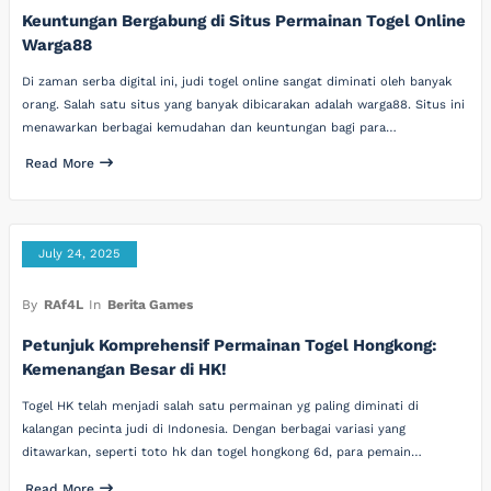
Keuntungan Bergabung di Situs Permainan Togel Online
Warga88
Di zaman serba digital ini, judi togel online sangat diminati oleh banyak
orang. Salah satu situs yang banyak dibicarakan adalah warga88. Situs ini
menawarkan berbagai kemudahan dan keuntungan bagi para…
Read More
July 24, 2025
By
RAf4L
In
Berita Games
Petunjuk Komprehensif Permainan Togel Hongkong:
Kemenangan Besar di HK!
Togel HK telah menjadi salah satu permainan yg paling diminati di
kalangan pecinta judi di Indonesia. Dengan berbagai variasi yang
ditawarkan, seperti toto hk dan togel hongkong 6d, para pemain…
Read More