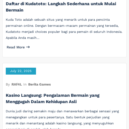
Daftar di Kudatoto: Langkah Sederhana untuk Mulai
Bermain
Kuda Toto adalah sebuah situs yang menarik untuk para pencinta
permainan online. Dengan bermacam-macam permainan yang tersedia,
Kudatoto menjadi choices populer bagi para pemain di seluruh Indonesia.
Apabila Anda masih…
Read More
July 22, 2025
By
RAf4L
In
Berita Games
Kasino Langsung: Pengalaman Bermain yang
Menggugah Dalam Kehidupan Asli
Dunia judi daring semakin maju dan menawarkan berbagai sensasi yang
menegangkan untuk para pesertanya. Satu bentuk perjudian yang
menarik dan menantang adalah kasino langsung, yang menyuguhkan