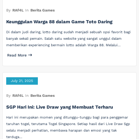
By
RAf4L
In
Berita Games
Keunggulan Warga 88 dalam Game Toto Daring
Di dalam judi daring, lotto daring sudah menjadi sebuah opsi favorit bagi
banyak sekali pemain. Salah satu website yang sangat unggul dalam
memberikan experiencing bermain lotto adalah Warga 88. Melalui…
Read More
July 21, 2025
By
RAf4L
In
Berita Games
SGP Hari Ini: Live Draw yang Membuat Terharu
Hari ini merupakan momen yang ditunggu-tunggu bagi para penggemar
taruhan togel, terutama Togel Singapore. Setiap hasil dari Live Draw Sgp
selalu menjadi perhatian, membawa harapan dan emosi yang tak
terduga…