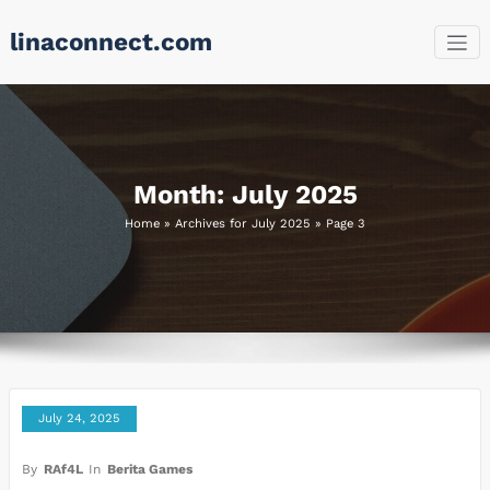
Skip
linaconnect.com
to
content
Month:
July 2025
Home
»
Archives for July 2025
»
Page 3
July 24, 2025
By
RAf4L
In
Berita Games