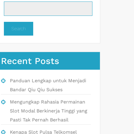
Search
Recent Posts
Panduan Lengkap untuk Menjadi
Bandar Qiu Qiu Sukses
Mengungkap Rahasia Permainan
Slot Modal Berkinerja Tinggi yang
Pasti Tak Pernah Berhasil
Kenapa Slot Pulsa Telkomsel