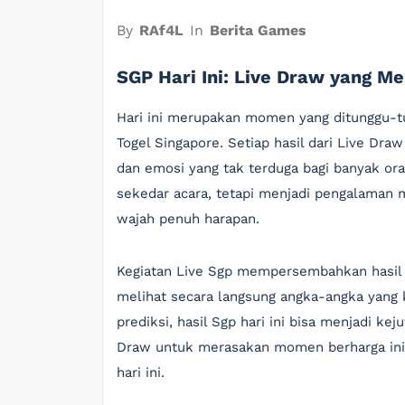
By
RAf4L
In
Berita Games
SGP Hari Ini: Live Draw yang M
Hari ini merupakan momen yang ditunggu-tu
Togel Singapore. Setiap hasil dari Live Dr
dan emosi yang tak terduga bagi banyak or
sekedar acara, tetapi menjadi pengalaman
wajah penuh harapan.
Kegiatan Live Sgp mempersembahkan hasil d
melihat secara langsung angka-angka yang 
prediksi, hasil Sgp hari ini bisa menjadi k
Draw untuk merasakan momen berharga ini 
hari ini.