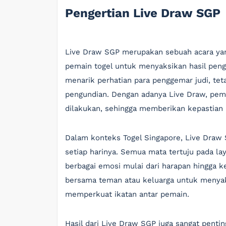
Pengertian Live Draw SGP
Live Draw SGP merupakan sebuah acara yan
pemain togel untuk menyaksikan hasil pengu
menarik perhatian para penggemar judi, tet
pengundian. Dengan adanya Live Draw, pema
dilakukan, sehingga memberikan kepastian 
Dalam konteks Togel Singapore, Live Draw
setiap harinya. Semua mata tertuju pada la
berbagai emosi mulai dari harapan hingga k
bersama teman atau keluarga untuk menyak
memperkuat ikatan antar pemain.
Hasil dari Live Draw SGP juga sangat penti