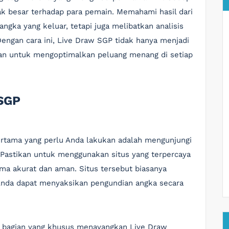
k besar terhadap para pemain. Memahami hasil dari
gka yang keluar, tetapi juga melibatkan analisis
Dengan cara ini, Live Draw SGP tidak hanya menjadi
tan untuk mengoptimalkan peluang menang di setiap
 SGP
ertama yang perlu Anda lakukan adalah mengunjungi
. Pastikan untuk menggunakan situs yang terpercaya
ma akurat dan aman. Situs tersebut biasanya
 Anda dapat menyaksikan pengundian angka secara
ri bagian yang khusus menayangkan Live Draw