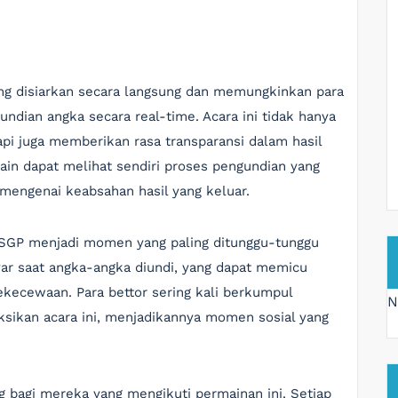
g disiarkan secara langsung dan memungkinkan para
ndian angka secara real-time. Acara ini tidak hanya
api juga memberikan rasa transparansi dalam hasil
in dapat melihat sendiri proses pengundian yang
mengenai keabsahan hasil yang keluar.
 SGP menjadi momen yang paling ditunggu-tunggu
yar saat angka-angka diundi, yang dapat memicu
ekecewaan. Para bettor sering kali berkumpul
N
sikan acara ini, menjadikannya momen sosial yang
ng bagi mereka yang mengikuti permainan ini. Setiap