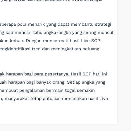
eberapa pola menarik yang dapat membantu strategi
g kali mencari tahu angka-angka yang sering muncul
kan keluar. Dengan mencermati hasil Live SGP
engidentifikasi tren dan meningkatkan peluang
harapan bagi para pesertanya. Hasil SGP hari ini
uah harapan bagi banyak orang. Setiap angka yang
 membuat pengalaman bermain togel semakin
 masyarakat tetap antusias menantikan hasil Live