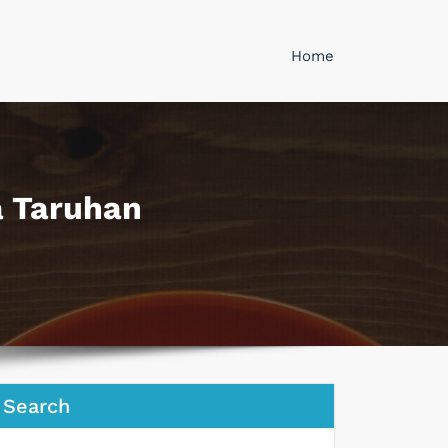
Home
a Taruhan
Search