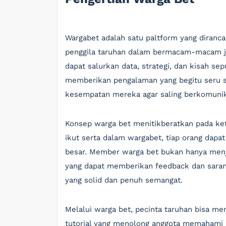
Wargabet adalah satu paltform yang diran
penggila taruhan dalam bermacam-macam je
dapat salurkan data, strategi, dan kisah s
memberikan pengalaman yang begitu seru s
kesempatan mereka agar saling berkomunika
Konsep warga bet menitikberatkan pada ket
ikut serta dalam wargabet, tiap orang dap
besar. Member warga bet bukan hanya menja
yang dapat memberikan feedback dan saran 
yang solid dan penuh semangat.
Melalui warga bet, pecinta taruhan bisa m
tutorial yang menolong anggota memahami nu