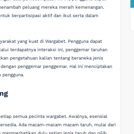
menambah peluang mereka meraih kemenangan.
ntuk berpartisipasi aktif dan ikut serta dalam
yarakat yang kuat di Wargabet. Pengguna dapat
lalui terdapatnya interaksi ini, penggemar taruhan
atkan pengetahuan kalian tentang beraneka jenis
k dengan penggemar penggemar. Hal ini menciptakan
h pengguna.
ng
setiap semua pecinta wargabet. Awalnya, esensial
tersedia. Ada macam-macam macam taruh, mulai dari
n memperhatikan dulu setiap jenis taruh dan pilih