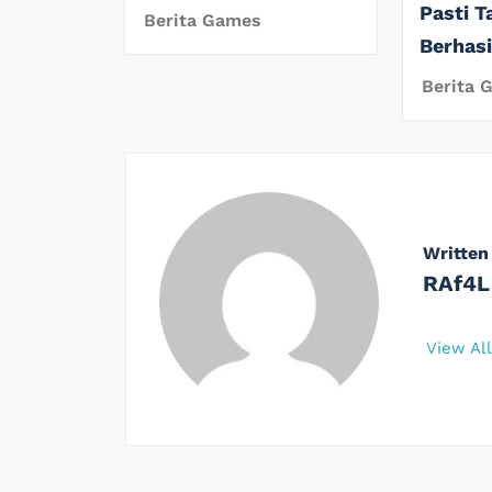
Pasti T
Berita Games
Berhasi
Berita 
Written
RAf4L
View Al