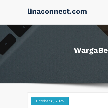
Skip
linaconnect.com
to
content
WargaBet
October 8, 2025