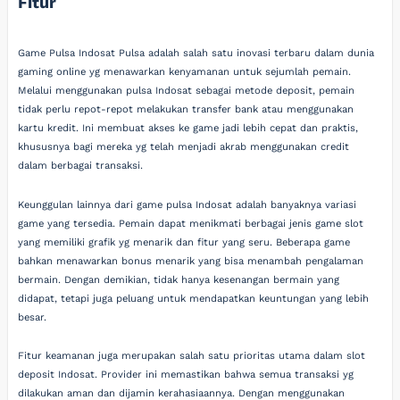
Fitur
Game Pulsa Indosat Pulsa adalah salah satu inovasi terbaru dalam dunia
gaming online yg menawarkan kenyamanan untuk sejumlah pemain.
Melalui menggunakan pulsa Indosat sebagai metode deposit, pemain
tidak perlu repot-repot melakukan transfer bank atau menggunakan
kartu kredit. Ini membuat akses ke game jadi lebih cepat dan praktis,
khususnya bagi mereka yg telah menjadi akrab menggunakan credit
dalam berbagai transaksi.
Keunggulan lainnya dari game pulsa Indosat adalah banyaknya variasi
game yang tersedia. Pemain dapat menikmati berbagai jenis game slot
yang memiliki grafik yg menarik dan fitur yang seru. Beberapa game
bahkan menawarkan bonus menarik yang bisa menambah pengalaman
bermain. Dengan demikian, tidak hanya kesenangan bermain yang
didapat, tetapi juga peluang untuk mendapatkan keuntungan yang lebih
besar.
Fitur keamanan juga merupakan salah satu prioritas utama dalam slot
deposit Indosat. Provider ini memastikan bahwa semua transaksi yg
dilakukan aman dan dijamin kerahasiaannya. Dengan menggunakan