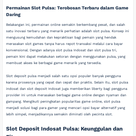
Permainan Slot Pulsa: Terobosan Terbaru dalam Game
Daring
Belakangan ini, permainan online semakin berkembang pesat, dan salah
satu inovasi terbaru yang menarik perhatian adalah slot pulsa. Konsep ini
mengusung kemudahan dan kepraktisan bagi pemain yang hendak
merasakan slot games tanpa harus repot transaksi melalui cara bayar
konvensional. Dengan adanya slot pulsa Indosat dan slot pulsa tri,
pemain kini dapat melakukan setoran dengan menggunakan pulsa, yang
membuat akses ke berbagai game menarik yang tersedia.
Slot deposit pulsa menjadi salah satu opsi populer banyak pengguna
karena prosesnya yang cepat dan cepat dan praktis. Selain itu, slot pulsa
indosat dan slot deposit Indosat juga memberikan liberty bagi pengguna
provider ini untuk merasakan berbagai game online dengan nyaman dan
gampang. Mengikuti peningkatan popularitas game online, slot pulsa
menjadi solusi bagi para gamer yang mencari opsi bayar alternatif yang
lebih simpel, menjadikannya semakin diminati oleh pecinta slot.
Slot Deposit Indosat Pulsa: Keunggulan dan