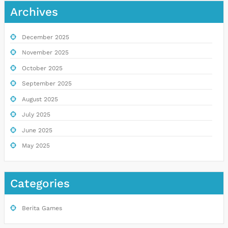
Archives
December 2025
November 2025
October 2025
September 2025
August 2025
July 2025
June 2025
May 2025
Categories
Berita Games