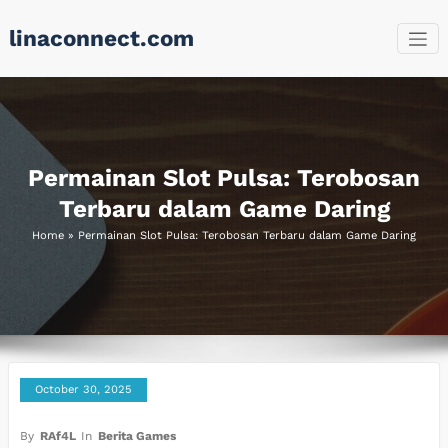
Skip
linaconnect.com
to
content
Permainan Slot Pulsa: Terobosan
Terbaru dalam Game Daring
Home
»
Permainan Slot Pulsa: Terobosan Terbaru dalam Game Daring
October 30, 2025
By
RAf4L
In
Berita Games