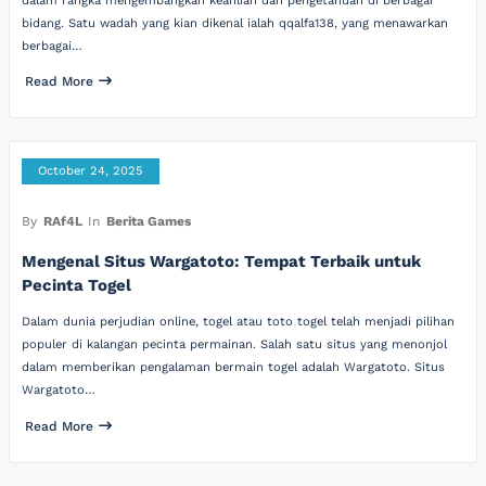
dalam rangka mengembangkan keahlian dan pengetahuan di berbagai
bidang. Satu wadah yang kian dikenal ialah qqalfa138, yang menawarkan
berbagai…
Read More
October 24, 2025
By
RAf4L
In
Berita Games
Mengenal Situs Wargatoto: Tempat Terbaik untuk
Pecinta Togel
Dalam dunia perjudian online, togel atau toto togel telah menjadi pilihan
populer di kalangan pecinta permainan. Salah satu situs yang menonjol
dalam memberikan pengalaman bermain togel adalah Wargatoto. Situs
Wargatoto…
Read More