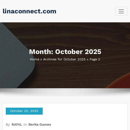
Skip
linaconnect.com
to
content
Month:
October 2025
Home
»
Archives for October 2025
»
Page 2
October 25, 2025
By
RAf4L
In
Berita Games