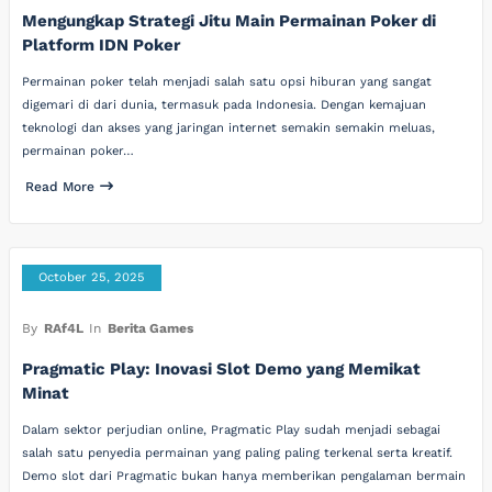
Mengungkap Strategi Jitu Main Permainan Poker di
Platform IDN Poker
Permainan poker telah menjadi salah satu opsi hiburan yang sangat
digemari di dari dunia, termasuk pada Indonesia. Dengan kemajuan
teknologi dan akses yang jaringan internet semakin semakin meluas,
permainan poker…
Read More
October 25, 2025
By
RAf4L
In
Berita Games
Pragmatic Play: Inovasi Slot Demo yang Memikat
Minat
Dalam sektor perjudian online, Pragmatic Play sudah menjadi sebagai
salah satu penyedia permainan yang paling paling terkenal serta kreatif.
Demo slot dari Pragmatic bukan hanya memberikan pengalaman bermain