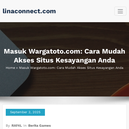
Skip
linaconnect.com
to
content
Masuk Wargatoto.com: Cara Mudah
Akses Situs Kesayangan Anda
Home
»
Masuk Wargatoto.com: Cara Mudah Akses Situs Kesayangan Anda
September 2, 2025
By
RAf4L
In
Berita Games