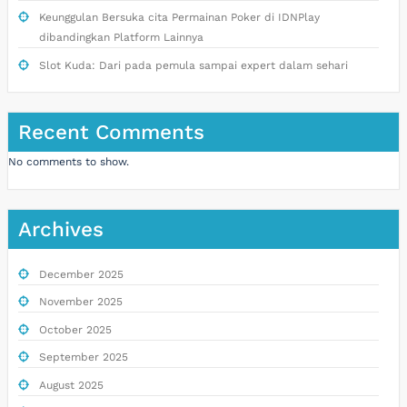
Keunggulan Bersuka cita Permainan Poker di IDNPlay
dibandingkan Platform Lainnya
Slot Kuda: Dari pada pemula sampai expert dalam sehari
Recent Comments
No comments to show.
Archives
December 2025
November 2025
October 2025
September 2025
August 2025