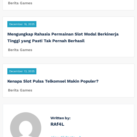
Berita Games
December 16, 2025
Mengungkap Rahasia Permainan Slot Modal Berkinerja
Tinggi yang Pasti Tak Pernah Berhasil
Berita Games
December 13, 2025
Kenapa Slot Pulsa Telkomsel Makin Populer?
Berita Games
Written by:
RAf4L