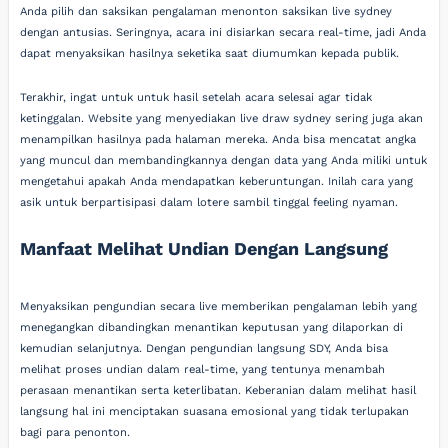
Anda pilih dan saksikan pengalaman menonton saksikan live sydney
dengan antusias. Seringnya, acara ini disiarkan secara real-time, jadi Anda
dapat menyaksikan hasilnya seketika saat diumumkan kepada publik.
Terakhir, ingat untuk untuk hasil setelah acara selesai agar tidak
ketinggalan. Website yang menyediakan live draw sydney sering juga akan
menampilkan hasilnya pada halaman mereka. Anda bisa mencatat angka
yang muncul dan membandingkannya dengan data yang Anda miliki untuk
mengetahui apakah Anda mendapatkan keberuntungan. Inilah cara yang
asik untuk berpartisipasi dalam lotere sambil tinggal feeling nyaman.
Manfaat Melihat Undian Dengan Langsung
Menyaksikan pengundian secara live memberikan pengalaman lebih yang
menegangkan dibandingkan menantikan keputusan yang dilaporkan di
kemudian selanjutnya. Dengan pengundian langsung SDY, Anda bisa
melihat proses undian dalam real-time, yang tentunya menambah
perasaan menantikan serta keterlibatan. Keberanian dalam melihat hasil
langsung hal ini menciptakan suasana emosional yang tidak terlupakan
bagi para penonton.