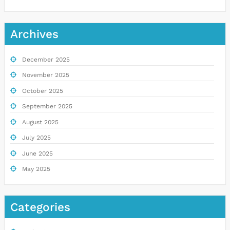
Archives
December 2025
November 2025
October 2025
September 2025
August 2025
July 2025
June 2025
May 2025
Categories