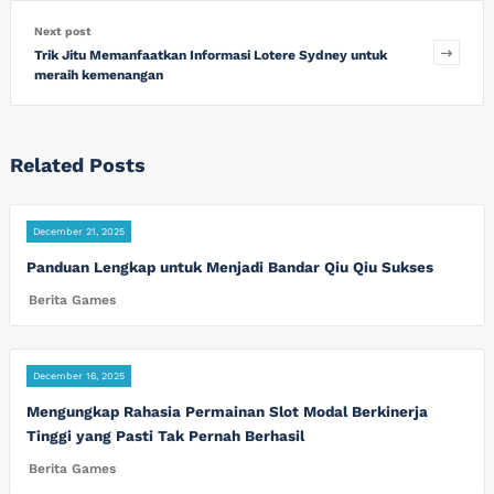
Next post
Trik Jitu Memanfaatkan Informasi Lotere Sydney untuk
meraih kemenangan
Related Posts
December 21, 2025
Panduan Lengkap untuk Menjadi Bandar Qiu Qiu Sukses
Berita Games
December 16, 2025
Mengungkap Rahasia Permainan Slot Modal Berkinerja
Tinggi yang Pasti Tak Pernah Berhasil
Berita Games