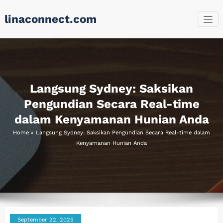
Skip
linaconnect.com
to
content
Langsung Sydney: Saksikan
Pengundian Secara Real-time
dalam Kenyamanan Hunian Anda
Home
»
Langsung Sydney: Saksikan Pengundian Secara Real-time dalam
Kenyamanan Hunian Anda
September 22, 2025