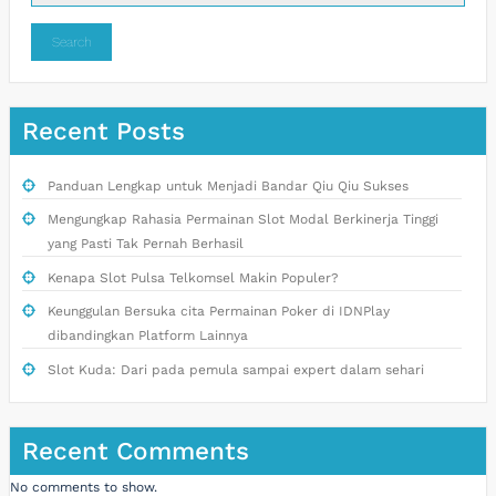
Search
Recent Posts
Panduan Lengkap untuk Menjadi Bandar Qiu Qiu Sukses
Mengungkap Rahasia Permainan Slot Modal Berkinerja Tinggi
yang Pasti Tak Pernah Berhasil
Kenapa Slot Pulsa Telkomsel Makin Populer?
Keunggulan Bersuka cita Permainan Poker di IDNPlay
dibandingkan Platform Lainnya
Slot Kuda: Dari pada pemula sampai expert dalam sehari
Recent Comments
No comments to show.