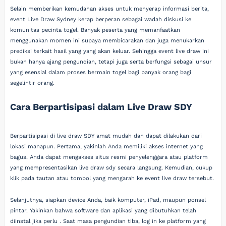
Selain memberikan kemudahan akses untuk menyerap informasi berita,
event Live Draw Sydney kerap berperan sebagai wadah diskusi ke
komunitas pecinta togel. Banyak peserta yang memanfaatkan
menggunakan momen ini supaya membicarakan dan juga menukarkan
prediksi terkait hasil yang yang akan keluar. Sehingga event live draw ini
bukan hanya ajang pengundian, tetapi juga serta berfungsi sebagai unsur
yang esensial dalam proses bermain togel bagi banyak orang bagi
segelintir orang.
Cara Berpartisipasi dalam Live Draw SDY
Berpartisipasi di live draw SDY amat mudah dan dapat dilakukan dari
lokasi manapun. Pertama, yakinlah Anda memiliki akses internet yang
bagus. Anda dapat mengakses situs resmi penyelenggara atau platform
yang mempresentasikan live draw sdy secara langsung. Kemudian, cukup
klik pada tautan atau tombol yang mengarah ke event live draw tersebut.
Selanjutnya, siapkan device Anda, baik komputer, iPad, maupun ponsel
pintar. Yakinkan bahwa software dan aplikasi yang dibutuhkan telah
diinstal jika perlu . Saat masa pengundian tiba, log in ke platform yang