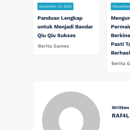
December 21, 2025
December 
Panduan Lengkap
Mengun
untuk Menjadi Bandar
Permai
Qiu Qiu Sukses
Berkine
Pasti T
Berita Games
Berhasi
Berita 
Written
RAf4L