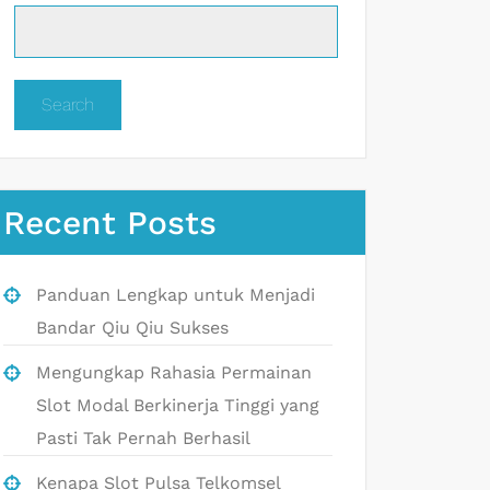
Search
Recent Posts
Panduan Lengkap untuk Menjadi
Bandar Qiu Qiu Sukses
Mengungkap Rahasia Permainan
Slot Modal Berkinerja Tinggi yang
Pasti Tak Pernah Berhasil
Kenapa Slot Pulsa Telkomsel