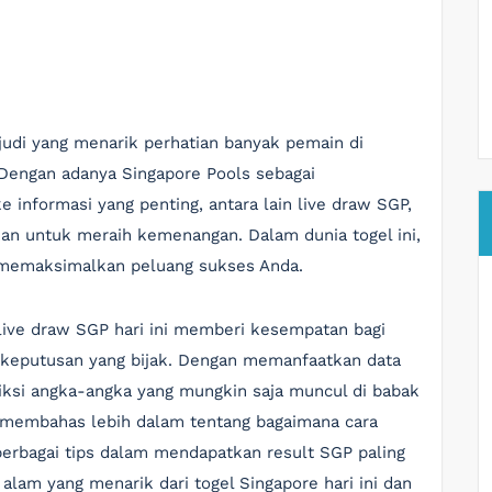
udi yang menarik perhatian banyak pemain di
 Dengan adanya Singapore Pools sebagai
 informasi yang penting, antara lain live draw SGP,
kan untuk meraih kemenangan. Dalam dunia togel ini,
t memaksimalkan peluang sukses Anda.
live draw SGP hari ini memberi kesempatan bagi
keputusan yang bijak. Dengan memanfaatkan data
ksi angka-angka yang mungkin saja muncul di babak
ak membahas lebih dalam tentang bagaimana cara
berbagai tips dalam mendapatkan result SGP paling
 alam yang menarik dari togel Singapore hari ini dan