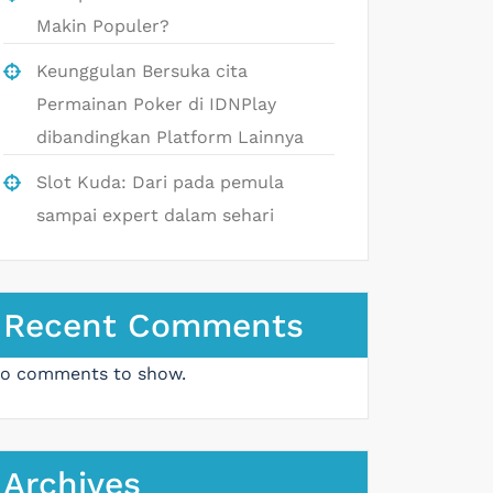
Makin Populer?
Keunggulan Bersuka cita
Permainan Poker di IDNPlay
dibandingkan Platform Lainnya
Slot Kuda: Dari pada pemula
sampai expert dalam sehari
Recent Comments
o comments to show.
Archives