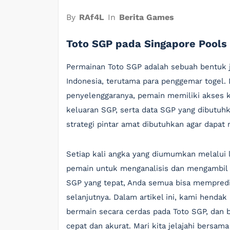
By
RAf4L
In
Berita Games
Toto SGP pada Singapore Pools
Permainan Toto SGP adalah sebuah bentuk j
Indonesia, terutama para penggemar togel.
penyelenggaranya, pemain memiliki akses ke
keluaran SGP, serta data SGP yang dibutuh
strategi pintar amat dibutuhkan agar dapa
Setiap kali angka yang diumumkan melalui 
pemain untuk menganalisis dan mengambil 
SGP yang tepat, Anda semua bisa mempredi
selanjutnya. Dalam artikel ini, kami hend
bermain secara cerdas pada Toto SGP, dan 
cepat dan akurat. Mari kita jelajahi bersama