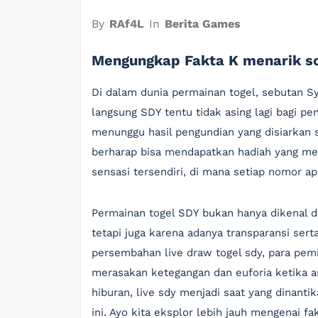
By
RAf4L
In
Berita Games
Mengungkap Fakta K menarik so
Di dalam dunia permainan togel, sebutan S
langsung SDY tentu tidak asing lagi bagi pe
menunggu hasil pengundian yang disiarkan 
berharap bisa mendapatkan hadiah yang me
sensasi tersendiri, di mana setiap nomor a
Permainan togel SDY bukan hanya dikenal d
tetapi juga karena adanya transparansi ser
persembahan live draw togel sdy, para pem
merasakan ketegangan dan euforia ketika an
hiburan, live sdy menjadi saat yang dinantik
ini. Ayo kita eksplor lebih jauh mengenai 