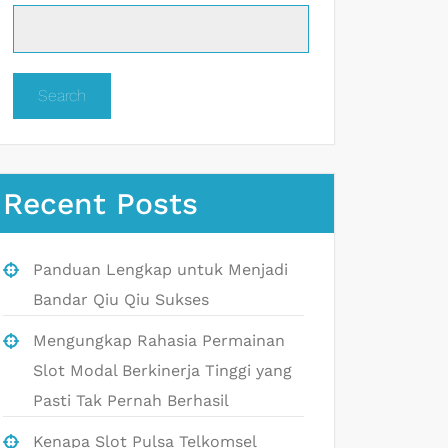
Search
Recent Posts
Panduan Lengkap untuk Menjadi
Bandar Qiu Qiu Sukses
Mengungkap Rahasia Permainan
Slot Modal Berkinerja Tinggi yang
Pasti Tak Pernah Berhasil
Kenapa Slot Pulsa Telkomsel