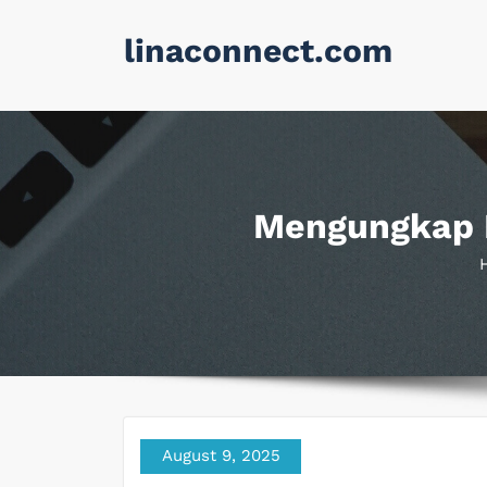
Skip
linaconnect.com
to
content
Mengungkap F
August 9, 2025