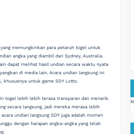
 yang memungkinkan para petaruh togel untuk
ian angka yang diambil dari Sydney, Australia.
ain dapat melihat hasil undian secara waktu nyata
angkan di media lain. Acara undian langsung ini
l, khususnya untuk game SDY Lotto.
 togel lebih lebih terasa transparan dan menarik.
N
ng secara langsung, jadi mereka merasa lebih
u, acara undian langsung SDY juga adalah momen
unggu dengan harapan angka-angka yang telah
ng.