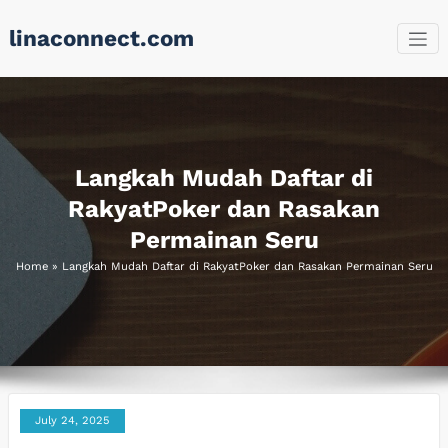
Skip
linaconnect.com
to
content
Langkah Mudah Daftar di
RakyatPoker dan Rasakan
Permainan Seru
Home
»
Langkah Mudah Daftar di RakyatPoker dan Rasakan Permainan Seru
July 24, 2025