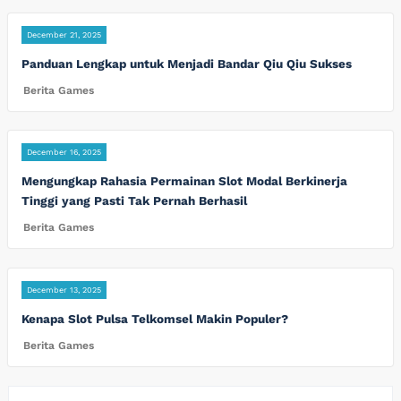
December 21, 2025
Panduan Lengkap untuk Menjadi Bandar Qiu Qiu Sukses
Berita Games
December 16, 2025
Mengungkap Rahasia Permainan Slot Modal Berkinerja
Tinggi yang Pasti Tak Pernah Berhasil
Berita Games
December 13, 2025
Kenapa Slot Pulsa Telkomsel Makin Populer?
Berita Games