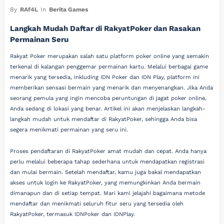
By
RAf4L
In
Berita Games
Langkah Mudah Daftar di RakyatPoker dan Rasakan
Permainan Seru
Rakyat Poker merupakan salah satu platform poker online yang semakin
terkenal di kalangan penggemar permainan kartu. Melalui berbagai game
menarik yang tersedia, inkluding IDN Poker dan IDN Play, platform ini
memberikan sensasi bermain yang menarik dan menyenangkan. Jika Anda
seorang pemula yang ingin mencoba peruntungan di jagat poker online,
Anda sedang di lokasi yang benar. Artikel ini akan menjelaskan langkah-
langkah mudah untuk mendaftar di RakyatPoker, sehingga Anda bisa
segera menikmati permainan yang seru ini.
Proses pendaftaran di RakyatPoker amat mudah dan cepat. Anda hanya
perlu melalui beberapa tahap sederhana untuk mendapatkan registrasi
dan mulai bermain. Setelah mendaftar, kamu juga bakal mendapatkan
akses untuk login ke RakyatPoker, yang memungkinkan Anda bermain
dimanapun dan di setiap tempat. Mari kami jelajahi bagaimana metode
mendaftar dan menikmati seluruh fitur seru yang tersedia oleh
RakyatPoker, termasuk IDNPoker dan IDNPlay.