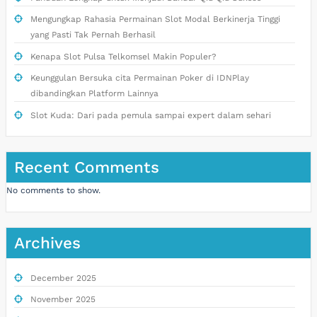
Mengungkap Rahasia Permainan Slot Modal Berkinerja Tinggi
yang Pasti Tak Pernah Berhasil
Kenapa Slot Pulsa Telkomsel Makin Populer?
Keunggulan Bersuka cita Permainan Poker di IDNPlay
dibandingkan Platform Lainnya
Slot Kuda: Dari pada pemula sampai expert dalam sehari
Recent Comments
No comments to show.
Archives
December 2025
November 2025