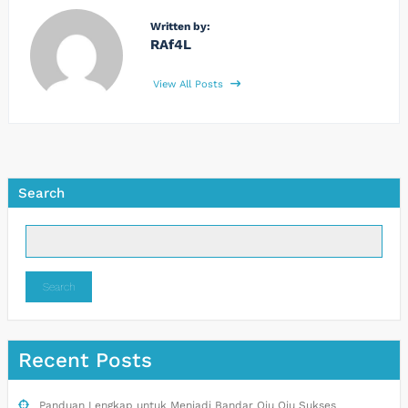
Written by:
RAf4L
View All Posts
Search
Search
Recent Posts
Panduan Lengkap untuk Menjadi Bandar Qiu Qiu Sukses