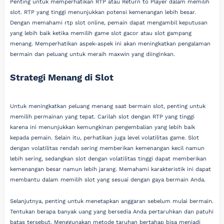
Penting untuk memperhatikan RTP atau Return to Player dalam memilih
slot. RTP yang tinggi menunjukkan potensi kemenangan lebih besar.
Dengan memahami rtp slot online, pemain dapat mengambil keputusan
yang lebih baik ketika memilih game slot gacor atau slot gampang
menang. Memperhatikan aspek-aspek ini akan meningkatkan pengalaman
bermain dan peluang untuk meraih maxwin yang diinginkan.
Strategi Menang di Slot
Untuk meningkatkan peluang menang saat bermain slot, penting untuk
memilih permainan yang tepat. Carilah slot dengan RTP yang tinggi
karena ini menunjukkan kemungkinan pengembalian yang lebih baik
kepada pemain. Selain itu, perhatikan juga level volatilitas game. Slot
dengan volatilitas rendah sering memberikan kemenangan kecil namun
lebih sering, sedangkan slot dengan volatilitas tinggi dapat memberikan
kemenangan besar namun lebih jarang. Memahami karakteristik ini dapat
membantu dalam memilih slot yang sesuai dengan gaya bermain Anda.
Selanjutnya, penting untuk menetapkan anggaran sebelum mulai bermain.
Tentukan berapa banyak uang yang bersedia Anda pertaruhkan dan patuhi
batas tersebut. Menggunakan metode taruhan bertahap bisa menjadi