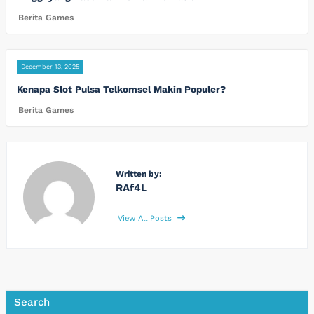
Berita Games
December 13, 2025
Kenapa Slot Pulsa Telkomsel Makin Populer?
Berita Games
Written by:
RAf4L
View All Posts
Search