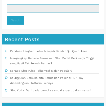
Search
Recent Posts
Panduan Lengkap untuk Menjadi Bandar Qiu Qiu Sukses
Mengungkap Rahasia Permainan Slot Modal Berkinerja Tinggi
yang Pasti Tak Pernah Berhasil
Kenapa Slot Pulsa Telkomsel Makin Populer?
Keunggulan Bersuka cita Permainan Poker di IDNPlay
dibandingkan Platform Lainnya
Slot Kuda: Dari pada pemula sampai expert dalam sehari