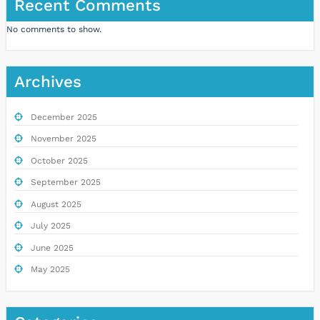
Recent Comments
No comments to show.
Archives
December 2025
November 2025
October 2025
September 2025
August 2025
July 2025
June 2025
May 2025