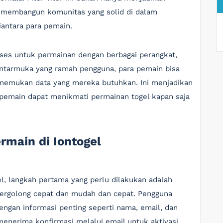
ta membangun komunitas yang solid di dalam
antara para pemain.
ses untuk permainan dengan berbagai perangkat,
antarmuka yang ramah pengguna, para pemain bisa
enemukan data yang mereka butuhkan. Ini menjadikan
 pemain dapat menikmati permainan togel kapan saja
rmain di Iontogel
l, langkah pertama yang perlu dilakukan adalah
i tergolong cepat dan mudah dan cepat. Pengguna
engan informasi penting seperti nama, email, dan
menerima konfirmasi melalui email untuk aktivasi