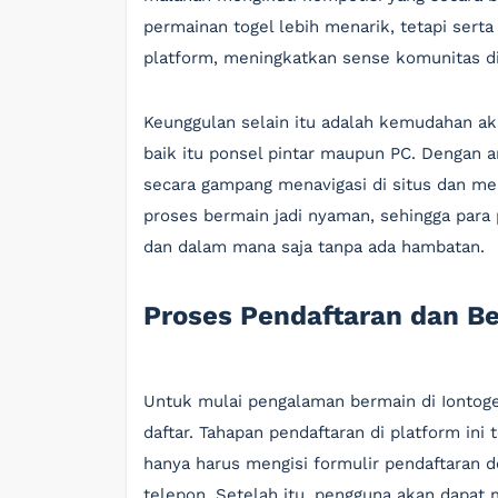
permainan togel lebih menarik, tetapi ser
platform, meningkatkan sense komunitas di
Keunggulan selain itu adalah kemudahan ak
baik itu ponsel pintar maupun PC. Dengan 
secara gampang menavigasi di situs dan m
proses bermain jadi nyaman, sehingga para
dan dalam mana saja tanpa ada hambatan.
Proses Pendaftaran dan Be
Untuk mulai pengalaman bermain di Iontoge
daftar. Tahapan pendaftaran di platform in
hanya harus mengisi formulir pendaftaran d
telepon. Setelah itu, pengguna akan dapat 