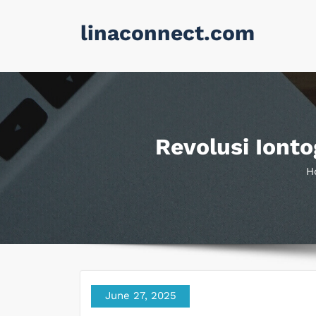
Skip
linaconnect.com
to
content
Revolusi Iont
H
June 27, 2025