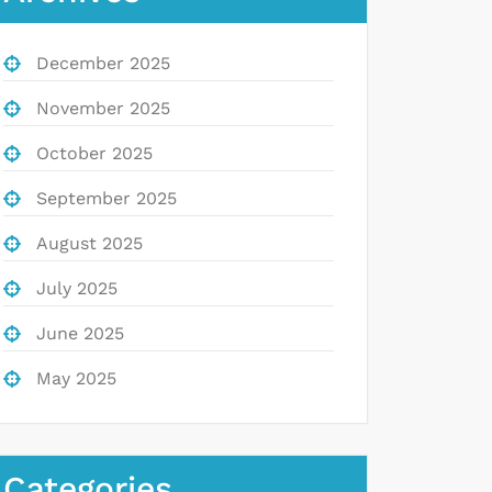
December 2025
November 2025
October 2025
September 2025
August 2025
July 2025
June 2025
May 2025
Categories