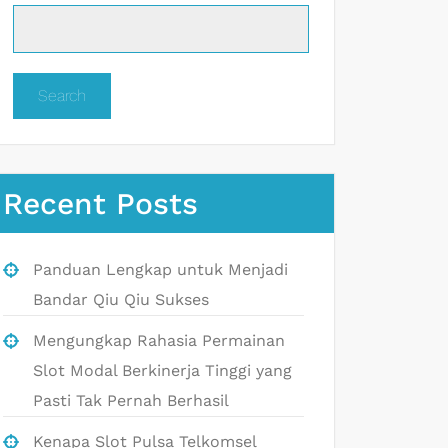
Search
Recent Posts
Panduan Lengkap untuk Menjadi
Bandar Qiu Qiu Sukses
Mengungkap Rahasia Permainan
Slot Modal Berkinerja Tinggi yang
Pasti Tak Pernah Berhasil
Kenapa Slot Pulsa Telkomsel