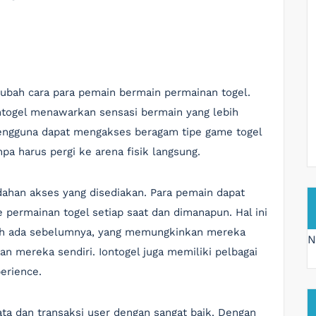
gubah cara para pemain bermain permainan togel.
ntogel menawarkan sensasi bermain yang lebih
engguna dapat mengakses beragam tipe game togel
npa harus pergi ke arena fisik langsung.
dahan akses yang disediakan. Para pemain dapat
permainan togel setiap saat dan dimanapun. Hal ini
h ada sebelumnya, yang memungkinkan mereka
N
 mereka sendiri. Iontogel juga memiliki pelbagai
erience.
ata dan transaksi user dengan sangat baik. Dengan