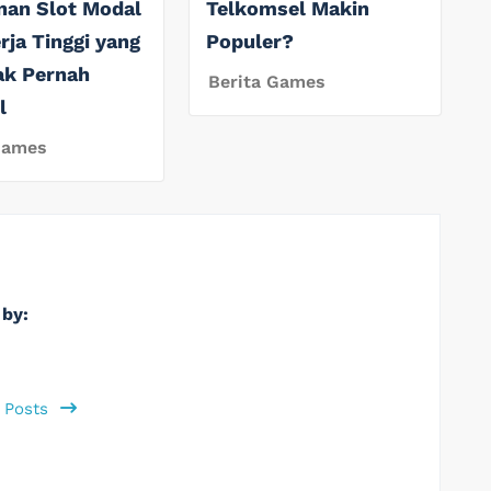
nan Slot Modal
Telkomsel Makin
rja Tinggi yang
Populer?
ak Pernah
Berita Games
l
Games
 by:
l Posts