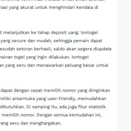
masi yang akurat untuk menghindari kendala di
 melanjutkan ke tahap deposit uang. Iontogel
yang secure dan mudah, sehingga pemain dapat
sudah setoran berhasil, saldo akan segera diupdate
nan togel yang ingin dilakukan. Iontogel
nan yang seru dan menawarkan peluang besar untuk
 dapat dengan cepat memilih nomor yang diinginkan
miliki antarmuka yang user-friendly, memudahkan
utuhkan. Di samping itu, ada juga fitur statistik
m memilih nomor. Dengan semua kemudahan ini,
s yang seru dan menghargakan.