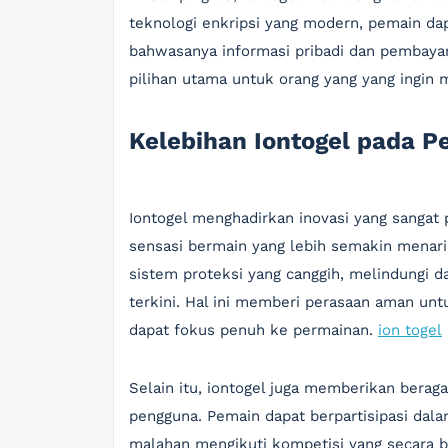
teknologi enkripsi yang modern, pemain da
bahwasanya informasi pribadi dan pembaya
pilihan utama untuk orang yang yang ingin
Kelebihan Iontogel pada P
Iontogel menghadirkan inovasi yang sangat
sensasi bermain yang lebih semakin menarik
sistem proteksi yang canggih, melindungi d
terkini. Hal ini memberi perasaan aman un
dapat fokus penuh ke permainan.
ion togel
Selain itu, iontogel juga memberikan bera
pengguna. Pemain dapat berpartisipasi dala
malahan mengikuti kompetisi yang secara be