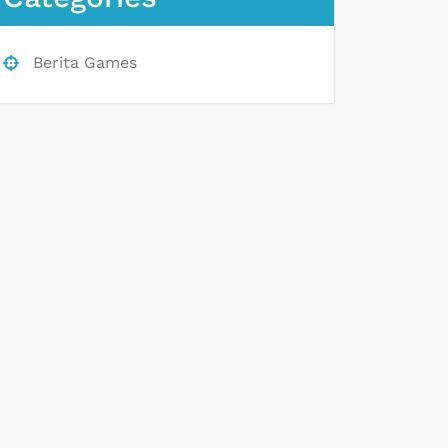
Berita Games