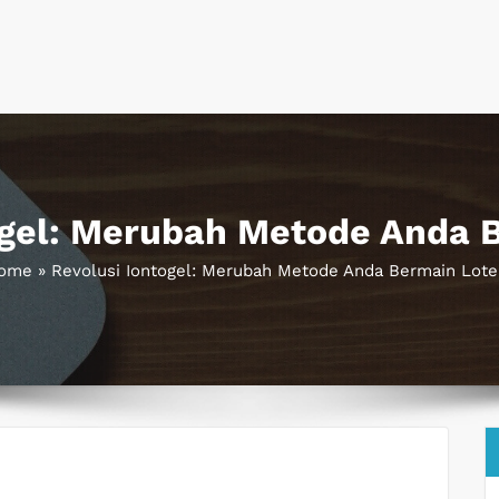
ogel: Merubah Metode Anda 
ome
»
Revolusi Iontogel: Merubah Metode Anda Bermain Lote