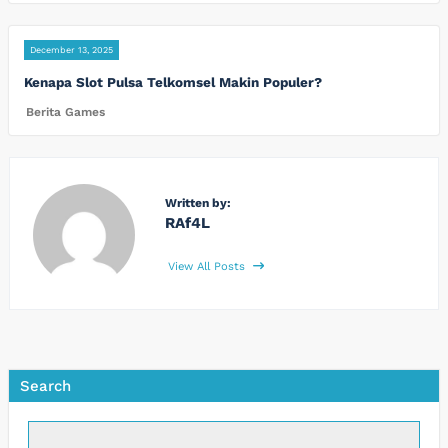
December 13, 2025
Kenapa Slot Pulsa Telkomsel Makin Populer?
Berita Games
Written by:
RAf4L
View All Posts
Search