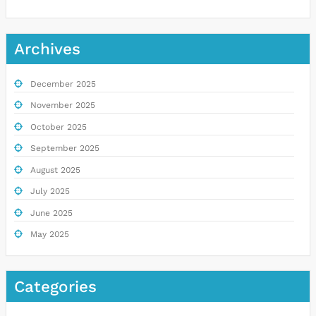
Archives
December 2025
November 2025
October 2025
September 2025
August 2025
July 2025
June 2025
May 2025
Categories