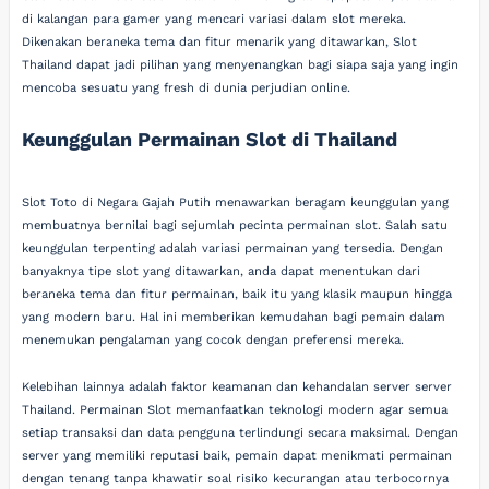
di kalangan para gamer yang mencari variasi dalam slot mereka.
Dikenakan beraneka tema dan fitur menarik yang ditawarkan, Slot
Thailand dapat jadi pilihan yang menyenangkan bagi siapa saja yang ingin
mencoba sesuatu yang fresh di dunia perjudian online.
Keunggulan Permainan Slot di Thailand
Slot Toto di Negara Gajah Putih menawarkan beragam keunggulan yang
membuatnya bernilai bagi sejumlah pecinta permainan slot. Salah satu
keunggulan terpenting adalah variasi permainan yang tersedia. Dengan
banyaknya tipe slot yang ditawarkan, anda dapat menentukan dari
beraneka tema dan fitur permainan, baik itu yang klasik maupun hingga
yang modern baru. Hal ini memberikan kemudahan bagi pemain dalam
menemukan pengalaman yang cocok dengan preferensi mereka.
Kelebihan lainnya adalah faktor keamanan dan kehandalan server server
Thailand. Permainan Slot memanfaatkan teknologi modern agar semua
setiap transaksi dan data pengguna terlindungi secara maksimal. Dengan
server yang memiliki reputasi baik, pemain dapat menikmati permainan
dengan tenang tanpa khawatir soal risiko kecurangan atau terbocornya