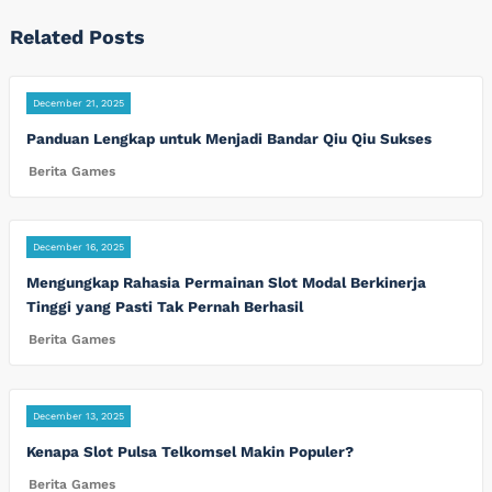
Related Posts
December 21, 2025
Panduan Lengkap untuk Menjadi Bandar Qiu Qiu Sukses
Berita Games
December 16, 2025
Mengungkap Rahasia Permainan Slot Modal Berkinerja
Tinggi yang Pasti Tak Pernah Berhasil
Berita Games
December 13, 2025
Kenapa Slot Pulsa Telkomsel Makin Populer?
Berita Games