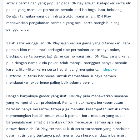
antara permainan yang populer pada IDNPlay adalah kudapoker serta idn
poker, yang memikat perhatian pemain dari berbagai latar belakang.
Dengan tampilan yang dan infrastruktur yang aman, IDN Play
menawarkan pengalaman bermain yang seru serta menghibur bagi
penggunanya.
Salah satu keunggulan IDN Play ialah variasi game yang ditawarkan. Para
pemain bisa menikmati berbagai tipe permainan contohnya poker,
blackjack, serta banyak lagi game casino yang lain. IDN Play, yang dikenal
pula dengan nama kuda poker, telah mampu menggaet banyak pemain
karena fitur-fitur keren serta hadiah yang menggiurkan.
idnpoker
Platform ini terus berinovasi untuk memastikan supaya pemain
mendapatkan experience paling baik selama bermain.
Dengan banyaknya gamer yang ikut, IDNPlay pula menawarkan suasana
yang kompetisi dan profesional. Pemain tidak hanya berkesempatan
bermain hanya bersantai, tetapi juga memiliki kesempatan untuk untuk
memenangkan hadiah besar. Atau k pemain baru maupun yang sudah
berpengalaman amat disarankan untuk menelusuri semua apa saja
ditawarkan oleh IDNPlay, termasuk klub serta turnamen yang dihadakan
dalam rutin yang tentunya pasti menambah keseruan dalam bermain.