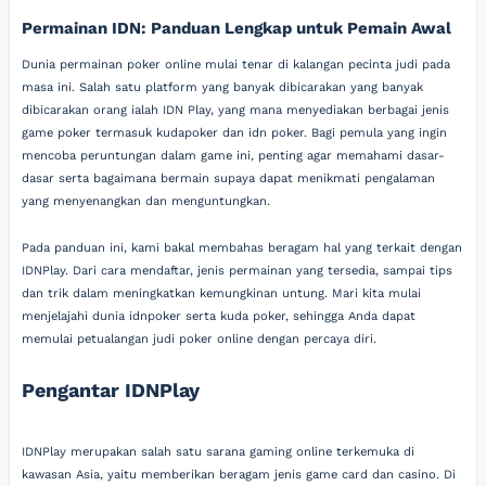
Permainan IDN: Panduan Lengkap untuk Pemain Awal
Dunia permainan poker online mulai tenar di kalangan pecinta judi pada
masa ini. Salah satu platform yang banyak dibicarakan yang banyak
dibicarakan orang ialah IDN Play, yang mana menyediakan berbagai jenis
game poker termasuk kudapoker dan idn poker. Bagi pemula yang ingin
mencoba peruntungan dalam game ini, penting agar memahami dasar-
dasar serta bagaimana bermain supaya dapat menikmati pengalaman
yang menyenangkan dan menguntungkan.
Pada panduan ini, kami bakal membahas beragam hal yang terkait dengan
IDNPlay. Dari cara mendaftar, jenis permainan yang tersedia, sampai tips
dan trik dalam meningkatkan kemungkinan untung. Mari kita mulai
menjelajahi dunia idnpoker serta kuda poker, sehingga Anda dapat
memulai petualangan judi poker online dengan percaya diri.
Pengantar IDNPlay
IDNPlay merupakan salah satu sarana gaming online terkemuka di
kawasan Asia, yaitu memberikan beragam jenis game card dan casino. Di