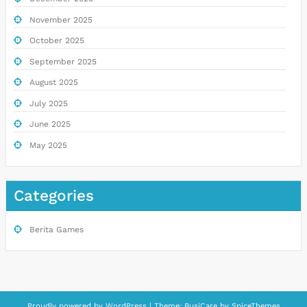
November 2025
October 2025
September 2025
August 2025
July 2025
June 2025
May 2025
Categories
Berita Games
Proudly powered by
WordPress
| Theme:
BusiCare
by
SpiceThemes