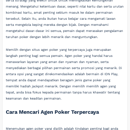
serta strategi yang efektif untuk untuk meningkatkan kemungkinan
menang. Mengetahui ketentuan dasar, seperti nilai kartu dan serta urutan
kombinasi kartu, amat penting seblum masuk ke dalam permainan
tersebut. Selain itu, anda ikutan harus belajar cara mengamati lawan
serta mengelola keping mereka dengan bijak. Dengan memahami
mengetahui dasar-dasar ini semua, pemain dapat merasakan pengalaman
taruhan poker dengan lebih menarik dan menguntungkan.
Memilih dengan situs agen poker yang terpercaya juga merupakan
langkah penting bagi semua pemain. Agen poker yang handal harus
menawarkan layanan yang aman dan nyaman dan nyaman, serta
menyediakan berbagai pilihan permainan serta promosi yang menarik. Di
antara opsi yang sangat direkomendasikan adalah bermain di IDN Play,
tempat anda dapat mendapatkan beragam jenis game poker yang
memiliki hadiah jackpot menarik. Dengan memilih memilih agen yang
tepat, anda bisa fokus kepada permainan tanpa harus khawatir tentang
keamanan dan keadilan permainan.
Cara Mencari Agen Poker Terpercaya
Menemukan agen poker yang dipilih adalah tindakan penting bagi anda