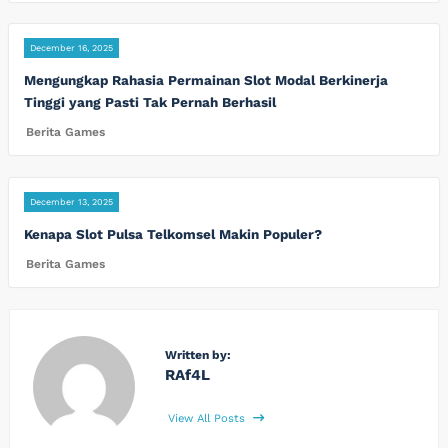
December 16, 2025
Mengungkap Rahasia Permainan Slot Modal Berkinerja
Tinggi yang Pasti Tak Pernah Berhasil
Berita Games
December 13, 2025
Kenapa Slot Pulsa Telkomsel Makin Populer?
Berita Games
Written by:
RAf4L
View All Posts