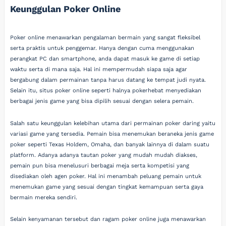
Keunggulan Poker Online
Poker online menawarkan pengalaman bermain yang sangat fleksibel
serta praktis untuk penggemar. Hanya dengan cuma menggunakan
perangkat PC dan smartphone, anda dapat masuk ke game di setiap
waktu serta di mana saja. Hal ini mempermudah siapa saja agar
bergabung dalam permainan tanpa harus datang ke tempat judi nyata.
Selain itu, situs poker online seperti halnya pokerhebat menyediakan
berbagai jenis game yang bisa dipilih sesuai dengan selera pemain.
Salah satu keunggulan kelebihan utama dari permainan poker daring yaitu
variasi game yang tersedia. Pemain bisa menemukan beraneka jenis game
poker seperti Texas Holdem, Omaha, dan banyak lainnya di dalam suatu
platform. Adanya adanya tautan poker yang mudah mudah diakses,
pemain pun bisa menelusuri berbagai meja serta kompetisi yang
disediakan oleh agen poker. Hal ini menambah peluang pemain untuk
menemukan game yang sesuai dengan tingkat kemampuan serta gaya
bermain mereka sendiri.
Selain kenyamanan tersebut dan ragam poker online juga menawarkan