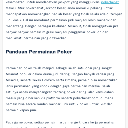
kesempatan untuk mendapatkan jackpot yang menggiurkan.
pokerhebat
Melalui fitur pokerhebat jackpot besar, anda memiliki peluang untuk
mendapatkan memenangkan hadiah besar yang tidak selalu ada di tempat
judi klasik. Hal ini membuat permainan judi menjadi lebih menarik dan
menantang. Dengan berbagai kelebihan tersebut, tidak mengejutkan jika
banyak banyak pemain migrasi menjadi penggemar poker idn dan
menikmati permainan yang ditawarkan.
Panduan Permainan Poker
Permainan poker telah menjadi sebagai salah satu opsi yang sangat
teramat populer dalam dunia judi daring. Dengan banyak variasi yang
tersedia, seperti Texas Hold’em serta Omaha, pemain bisa menentukan
jenis permainan yang cocok dengan gaya permainan mereka. Salah
satunya aspek menyenangkan tentang poker daring ialah kemudahan
masuk yang diberikan via platform seperti pokerhebat.com, di mana
pemain bisa secara mudah mencari link untuk poker untuk ikut dan
bermain kapan pun.
Pada game poker, setiap pemain harus mengerti cara kerja permainan