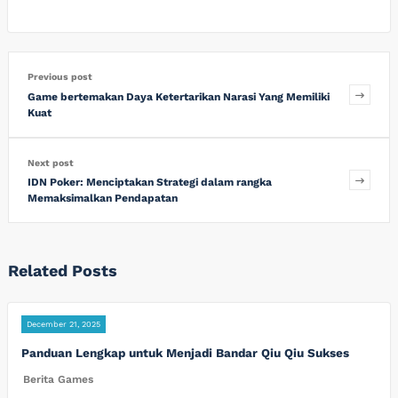
Previous post
Game bertemakan Daya Ketertarikan Narasi Yang Memiliki
Kuat
Next post
IDN Poker: Menciptakan Strategi dalam rangka
Memaksimalkan Pendapatan
Related Posts
December 21, 2025
Panduan Lengkap untuk Menjadi Bandar Qiu Qiu Sukses
Berita Games