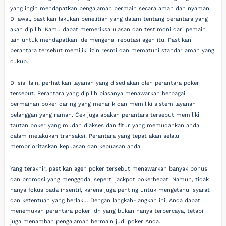
yang ingin mendapatkan pengalaman bermain secara aman dan nyaman.
Di awal, pastikan lakukan penelitian yang dalam tentang perantara yang
akan dipilih. Kamu dapat memeriksa ulasan dan testimoni dari pemain
lain untuk mendapatkan ide mengenai reputasi agen itu. Pastikan
perantara tersebut memiliki izin resmi dan mematuhi standar aman yang
cukup.
Di sisi lain, perhatikan layanan yang disediakan oleh perantara poker
tersebut. Perantara yang dipilih biasanya menawarkan berbagai
permainan poker daring yang menarik dan memiliki sistem layanan
pelanggan yang ramah. Cek juga apakah perantara tersebut memiliki
tautan poker yang mudah diakses dan fitur yang memudahkan anda
dalam melakukan transaksi. Perantara yang tepat akan selalu
memprioritaskan kepuasan dan kepuasan anda.
Yang terakhir, pastikan agen poker tersebut menawarkan banyak bonus
dan promosi yang menggoda, seperti jackpot pokerhebat. Namun, tidak
hanya fokus pada insentif, karena juga penting untuk mengetahui syarat
dan ketentuan yang berlaku. Dengan langkah-langkah ini, Anda dapat
menemukan perantara poker idn yang bukan hanya terpercaya, tetapi
juga menambah pengalaman bermain judi poker Anda.