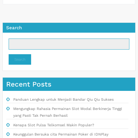
Search
Search
Recent Posts
Panduan Lengkap untuk Menjadi Bandar Qiu Qiu Sukses
Mengungkap Rahasia Permainan Slot Modal Berkinerja Tinggi
yang Pasti Tak Pernah Berhasil
Kenapa Slot Pulsa Telkomsel Makin Populer?
Keunggulan Bersuka cita Permainan Poker di IDNPlay